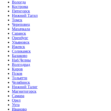
Вологда
Кострома
Пятигорск
Нижний Тагил
Томск
Череповец
Махачкала
Саранск
Оренбург
Ульяновск
Ижевск
Соликамск
Балаково
Наб.Челны
Волгодрад
Киров
Псков
Тольятти
Челябинск
Нижний Талиг
Магнитогорск
Самара
Орел
Ухта
Иваново