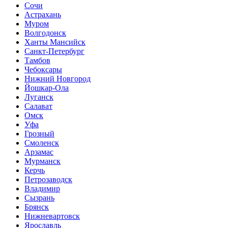
Сочи
Астрахань
Муром
Волгодонск
Ханты Мансийск
Санкт-Петербург
Тамбов
Чебоксары
Нижний Новгород
Йошкар-Ола
Луганск
Салават
Омск
Уфа
Грозный
Смоленск
Арзамас
Мурманск
Керчь
Петрозаводск
Владимир
Сызрань
Брянск
Нижневартовск
Ярославль