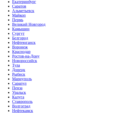
Екатеринбург
Саратов
Альметьевск
Майкоп
Пермь
Великий Новгород
Камышин
Сургут
Белгород
Нефтеюганск
Воронеж
Краснодар
Ростов-на-Дону
Новороссийск
Тула
Донецк
Рыбиск
Мариуполь
Сарапул
Пенза
Уральск
Калуга
Ставрополь
Волгоград
Нефтекамск